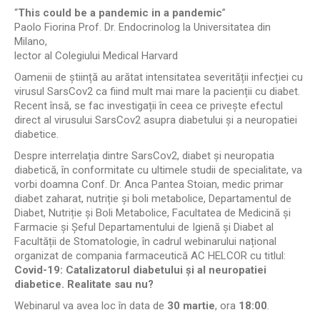
“
This could be a pandemic in a pandemic
”
Paolo Fiorina Prof. Dr. Endocrinolog la Universitatea din
Milano,
lector al Colegiului Medical Harvard
Oamenii de știință au arătat intensitatea severității infecției cu
virusul SarsCov2 ca fiind mult mai mare la pacienții cu diabet.
Recent însă, se fac investigații în ceea ce privește efectul
direct al virusului SarsCov2 asupra diabetului și a neuropatiei
diabetice.
Despre interrelația dintre SarsCov2, diabet și neuropatia
diabetică, în conformitate cu ultimele studii de specialitate, va
vorbi doamna Conf. Dr. Anca Pantea Stoian, medic primar
diabet zaharat, nutriție și boli metabolice, Departamentul de
Diabet, Nutriție și Boli Metabolice, Facultatea de Medicină și
Farmacie și Șeful Departamentului de Igienă și Diabet al
Facultății de Stomatologie, în cadrul webinarului național
organizat de compania farmaceutică AC HELCOR cu titlul:
Covid-19: Catalizatorul diabetului și al neuropatiei
diabetice. Realitate sau nu?
Webinarul va avea loc în data de
30 martie
, ora
18:00
.