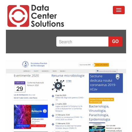
Prima pagină
GO
Servicii
Portofoliu
Despre Noi
Contact