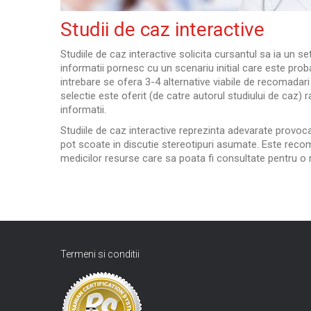
Studii de caz interactive
Studiile de caz interactive solicita cursantul sa ia un s
informatii pornesc cu un scenariu initial care este probab
intrebare se ofera 3-4 alternative viabile de recomadar
selectie este oferit (de catre autorul studiului de caz) 
informatii.
Studiile de caz interactive reprezinta adevarate provoc
pot scoate in discutie stereotipuri asumate. Este recom
medicilor resurse care sa poata fi consultate pentru o 
Termeni si conditii